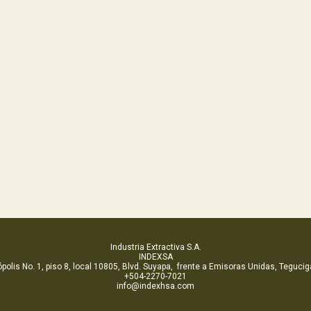
Industria Extractiva S.A.
INDEXSA
polis No. 1, piso 8, local 10805, Blvd. Suyapa, frente a Emisoras Unidas, Tegucig
+504-2270-7021
info@indexhsa.com