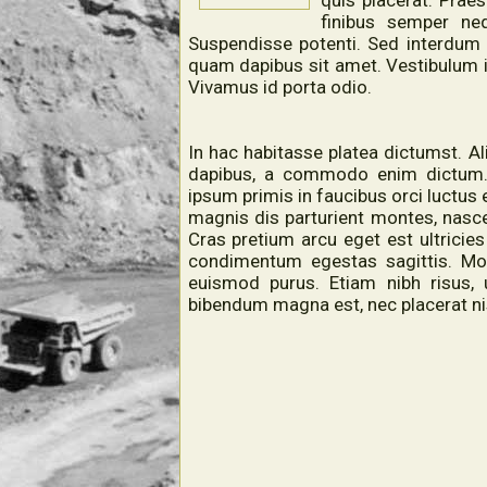
quis placerat. Praes
finibus semper neq
Suspendisse potenti. Sed interdum
quam dapibus sit amet. Vestibulum id
Vivamus id porta odio.
In hac habitasse platea dictumst. Al
dapibus, a commodo enim dictum. 
ipsum primis in faucibus orci luctus 
magnis dis parturient montes, nasc
Cras pretium arcu eget est ultricies
condimentum egestas sagittis. Morb
euismod purus. Etiam nibh risus, u
bibendum magna est, nec placerat ni