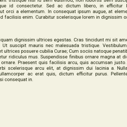
ent tristique nisi id sem euismod, non lobortis sem suscip
ue id consectetur. Sed ac dictum libero, in efficitur l
 ut orci a elementum. In consequat ipsum augue, at elem
 facilisis enim. Curabitur scelerisque lorem in dignissim o
iquam dignissim ultrices egestas. Cras tincidunt mi sit am
Ut suscipit mauris nec malesuada tristique. Vestibulum
et ultrices posuere cubilia Curae; Cum sociis natoque penati
etur ridiculus mus. Suspendisse finibus ornare magna at d
 ornare. Praesent quis facilisis arcu, quis accumsan justo.
i scelerisque arcu elit, at dignissim dui lacinia a. Nul
llamcorper ac erat quis, dictum efficitur purus. Pellen
si consequat in.