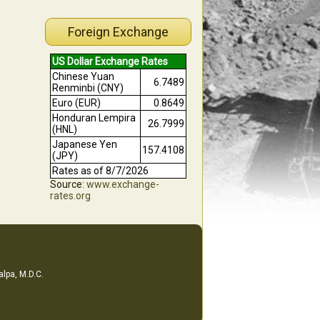
Foreign Exchange
US Dollar Exchange Rates
Chinese Yuan
6.7489
Renminbi (CNY)
Euro (EUR)
0.8649
Honduran Lempira
26.7999
(HNL)
Japanese Yen
157.4108
(JPY)
Rates as of 8/7/2026
Source:
www.exchange-
rates.org
alpa, M.D.C.