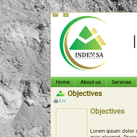
Home
About us
Services
Objectives
|
Objectives
Lorem ipsum dolor si