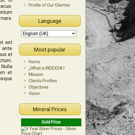
it. In
Profile of Our Clientes
acus.
entum
rnare.
Language
et est
 ante
Most popular
bus et
ictum.
Home
 Nulla
¿What is INDEXSA?
lam et
Mission
tesque
Clients Profiles
Objectives
Vision
Mineral Prices
Gold Price