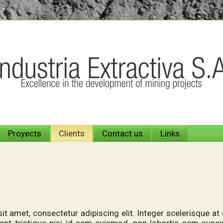
Proyects
Clients
Contact us
Links
t amet, consectetur adipiscing elit. Integer scelerisque a